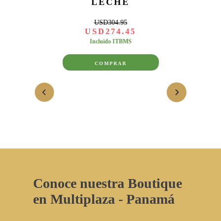
LECHE
USD
304
.
95
USD
274
.
45
Incluido ITBMS
COMPRAR
Conoce nuestra Boutique
en Multiplaza - Panamá