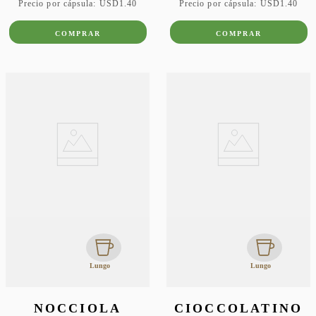
Precio por cápsula:
USD
1
.
40
Precio por cápsula:
USD
1
.
40
COMPRAR
COMPRAR
Lungo
Lungo
NOCCIOLA
CIOCCOLATINO