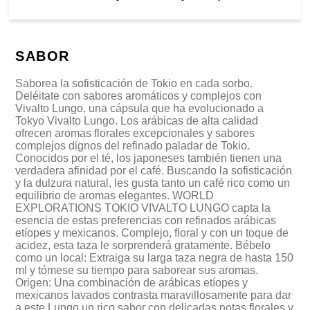
SABOR
Saborea la sofisticación de Tokio en cada sorbo.
Deléitate con sabores aromáticos y complejos con
Vivalto Lungo, una cápsula que ha evolucionado a
Tokyo Vivalto Lungo. Los arábicas de alta calidad
ofrecen aromas florales excepcionales y sabores
complejos dignos del refinado paladar de Tokio.
Conocidos por el té, los japoneses también tienen una
verdadera afinidad por el café. Buscando la sofisticación
y la dulzura natural, les gusta tanto un café rico como un
equilibrio de aromas elegantes. WORLD
EXPLORATIONS TOKIO VIVALTO LUNGO capta la
esencia de estas preferencias con refinados arábicas
etíopes y mexicanos. Complejo, floral y con un toque de
acidez, esta taza le sorprenderá gratamente. Bébelo
como un local: Extraiga su larga taza negra de hasta 150
ml y tómese su tiempo para saborear sus aromas.
Origen: Una combinación de arábicas etíopes y
mexicanos lavados contrasta maravillosamente para dar
a este Lungo un rico sabor con delicadas notas florales y