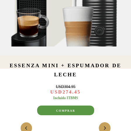
ESSENZA MINI + ESPUMADOR DE
LECHE
USD
304
.
95
USD
274
.
45
Incluido ITBMS
COMPRAR